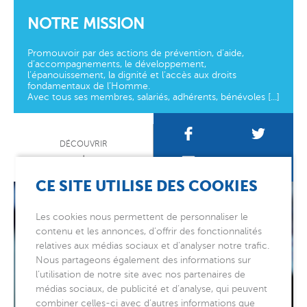
NOTRE MISSION
Promouvoir par des actions de prévention, d’aide,
d’accompagnements, le développement,
l’épanouissement, la dignité et l’accès aux droits
fondamentaux de l’Homme.
Avec tous ses membres, salariés, adhérents, bénévoles [...]
DÉCOUVRIR
CE SITE UTILISE DES COOKIES
13300
Les cookies nous permettent de personnaliser le
contenu et les annonces, d’offrir des fonctionnalités
relatives aux médias sociaux et d’analyser notre trafic.
PERSONNES AIDÉES
Nous partageons également des informations sur
l’utilisation de notre site avec nos partenaires de
CHAQUE ANNÉE
médias sociaux, de publicité et d’analyse, qui peuvent
combiner celles-ci avec d’autres informations que