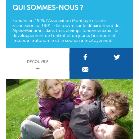
QUI SOMMES-NOUS ?
Fondée en 1949, l’Association Montjoye est une
association loi 1901. Elle œuvre sur le département des
Alpes-Maritimes dans trois champs fondamentaux : le
développement de l’enfant et du jeune, l’insertion et
l’accès à l’autonomie et le soutien à la citoyenneté.
DÉCOUVRIR