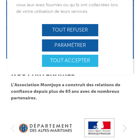
vous leur avez fournies ou qu’ils ont collectées lors
PROCÈS ATTENTAT 14/07
de votre utilisation de leurs services.
ACCOMPAGNEMENT DES VICTIMES
TOUT REFUSER
REJOIGNEZ-NOUS
PARAMÉTRER
TOUT ACCEPTER
NOS PARTENAIRES
L’Association Montjoye a construit des relations de
confiance depuis plus de 65 ans avec de nombreux
partenaires.