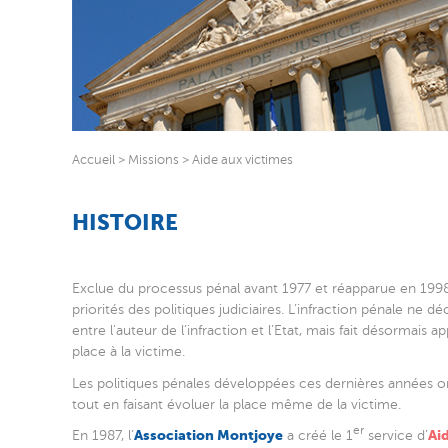
Accueil
>
Missions
>
Aide aux victimes
HISTOIRE
Exclue du processus pénal avant 1977 et réapparue en 1998,
priorités des politiques judiciaires. L’infraction pénale ne 
entre l’auteur de l’infraction et l’Etat, mais fait désormais 
place à la victime.
Les politiques pénales développées ces dernières années o
tout en faisant évoluer la place même de la victime.
er
Association Montjoye
Ai
En 1987, l’
a créé le 1
service d’