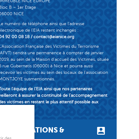
IMMEUBLE NICE EUROPE
Bloc B – 1er Etage
06000 NICE
Le numéro de téléphone ainsi que l’adresse
électronique de l’EIA restent inchangés :
04 92 00 08 18 / contact@eianice.org
L’Association Française des Victimes du Terrorisme
(AFVT) tiendra une permanence à compter de janvier
2019, au sein de la Maison d’accueil des Victimes, située
6 rue Gubernatis (06000) à Nice et pourra aussi
recevoir les victimes au sein des locaux de l’association
MONTJOYE susmentionnés.
Toute l’équipe de l’EIA ainsi que nos partenaires
veilleront à assurer la continuité de l’accompagnement
des victimes en restant le plus attentif possible aux
demandes.
IMPLANTATIONS &
ir des