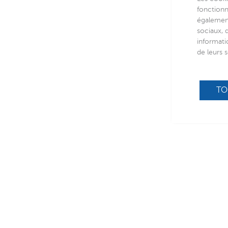
fonctionn
également
sociaux, 
informati
de leurs s
TO