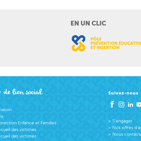
EN UN CLIC
 de lien social
Suivez-nous
ciation
ns
S’engager
otection Enfance et Familles
Nos offres d’
cueil des victimes
Nous contact
cueil des victimes