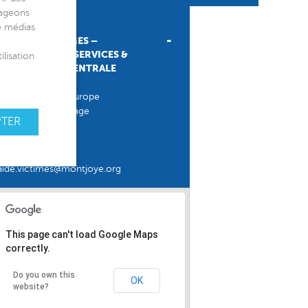
CONTACT
tageons
de médias
AIDE AUX VICTIMES –
DIRECTION DES SERVICES &
ilisation
PERMANENCE CENTRALE
29 rue Pastorelli
Immeuble Nice Europe
– Bloc B – 1er étage
PTER
06000 Nice
Tél. :
0493879449
Fax :
0493823644
aide.victimes@montjoye.org
This page can't load Google Maps
correctly.
Do you own this
OK
website?