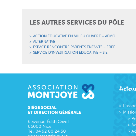
LES AUTRES SERVICES DU PÔLE
ACTION ÉDUCATIVE EN MILIEU OUVERT – AEMO
ALTERNATIVE
ESPACE RENCONTRE PARENTS ENFANTS – ERPE
SERVICE D’INVESTIGATION EDUCATIVE – SIE
Acteur
L’asso
SIÈGE SOCIAL
ET DIRECTION GÉNÉRALE
Missio
Pr
6 avenue Édith Cavell
Ac
06000
Nice
Tél.
04 92 00 24 50
Ac