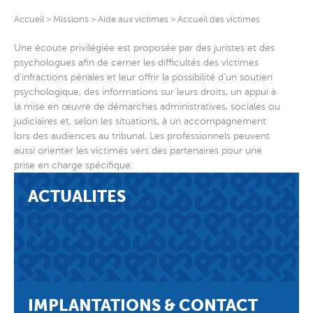
Accueil
>
Missions
>
Aide aux victimes
>
Accueil des victimes
Une écoute privilégiée est proposée par des juristes et des
psychologues afin de cerner les difficultés des victimes
d’infractions pénales et leur offrir la possibilité d’un soutien
psychologique, des informations sur leurs droits, un appui à
la mise en œuvre de démarches administratives, sociales ou
judiciaires et, selon les situations, à un accompagnement
lors des audiences au tribunal. Les professionnels peuvent
aussi orienter les victimes vers des partenaires pour une
prise en charge spécifique.
ACTUALITES
IMPLANTATIONS & CONTACT