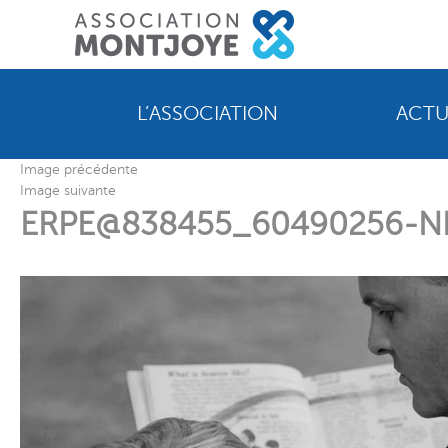
L’ASSOCIATION
ACTU
Image précédente
Image suivante
ERPE@838455_60490256-N