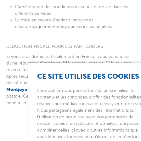
L’amélioration des conditions d’accueil et de vie dans les
différents services
La mise en œuvre d’actions innovantes
d’accompagnement des populations vulnérables
DEDUCTION FISCALE POUR LES PARTICULIERS
Si vous êtes domicilié fiscalement en France, vous bénéficiez
d’une réduction d’impôt de 66% dans la limite de 20% de votre
revenu imposable (article 200 du Code Général des Impôts).
CE SITE UTILISE DES COOKIES
Après réduction d’impôt, un don de 100 € ne vous coûte en
Association
réalité que 33 €
.
A l’encaissement de votre don, l’
Montjoye
vous adressera un reçu fiscal par e-mail ou par voie
Les cookies nous permettent de personnaliser le
postale. Ce reçu est à joindre à votre déclaration fiscale pour
contenu et les annonces, d’offrir des fonctionnalité
bénéficier de cette réduction d’impôt.
relatives aux médias sociaux et d’analyser notre trafi
Nous partageons également des informations sur
l’utilisation de notre site avec nos partenaires de
médias sociaux, de publicité et d’analyse, qui peuve
combiner celles-ci avec d’autres informations que
vous leur avez fournies ou qu’ils ont collectées lors