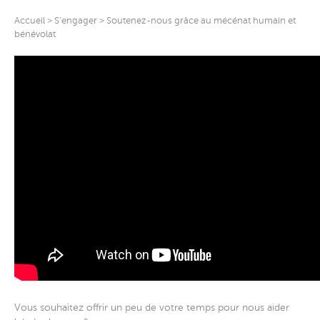
Accueil
>
S’engager
>
Soutenez-nous grâce au mécénat humain et
bénévolat
Vous souhaitez offrir un peu de votre temps pour nous aider