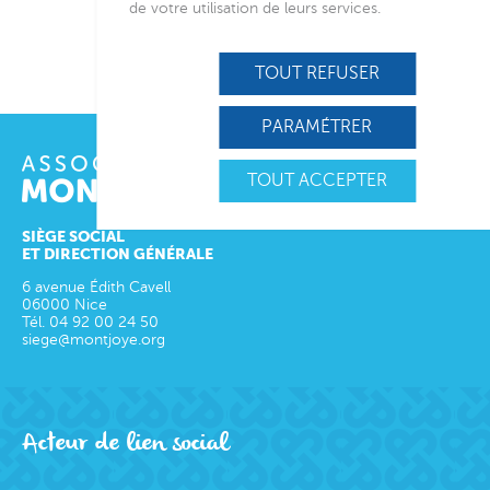
de votre utilisation de leurs services.
TOUT REFUSER
PARAMÉTRER
TOUT ACCEPTER
SIÈGE SOCIAL
ET DIRECTION GÉNÉRALE
6 avenue Édith Cavell
06000
Nice
Tél.
04 92 00 24 50
siege@montjoye.org
Acteur de lien social