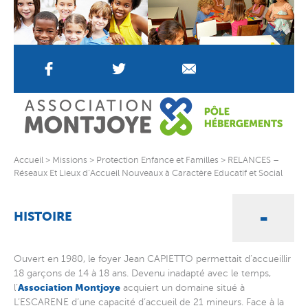
Accueil
>
Missions
>
Protection Enfance et Familles
>
RELANCES –
Réseaux Et Lieux d’Accueil Nouveaux à Caractère Educatif et Social
HISTOIRE
Ouvert en 1980, le foyer Jean CAPIETTO permettait d’accueillir
18 garçons de 14 à 18 ans. Devenu inadapté avec le temps,
Association Montjoye
l’
acquiert un domaine situé à
L’ESCARENE d’une capacité d’accueil de 21 mineurs. Face à la