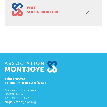
SIÈGE SOCIAL
ET DIRECTION GÉNÉRALE
6 avenue Édith Cavell
06000
Nice
Tél.
04 92 00 24 50
siege@montjoye.org