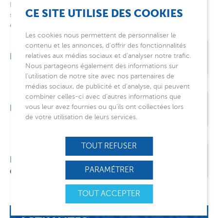
Les familles des enfants accueillis peuvent bénéficier d’une aide
CE SITE UTILISE DES COOKIES
spécifique de ce service dans le cadre du Projet personnalisé
éducatif.
Les cookies nous permettent de personnaliser le
contenu et les annonces, d’offrir des fonctionnalités
BÉNÉFICIAIRES
relatives aux médias sociaux et d’analyser notre trafic.
Nous partageons également des informations sur
l’utilisation de notre site avec nos partenaires de
médias sociaux, de publicité et d’analyse, qui peuvent
combiner celles-ci avec d’autres informations que
NOTRE CAPACITÉ
vous leur avez fournies ou qu’ils ont collectées lors
de votre utilisation de leurs services.
TOUT REFUSER
EFFECTIF DU SERVICE &
PARAMÉTRER
ORGANISATION
TOUT ACCEPTER