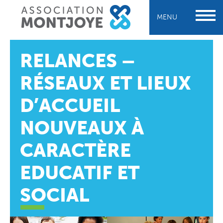
MENU
RELANCES –
RÉSEAUX ET LIEUX
D’ACCUEIL
NOUVEAUX À
CARACTÈRE
EDUCATIF ET
SOCIAL