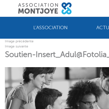
L’ASSOCIATION
ACTU
Image précédente
Image suivante
Soutien-Insert_Adul@Fotol