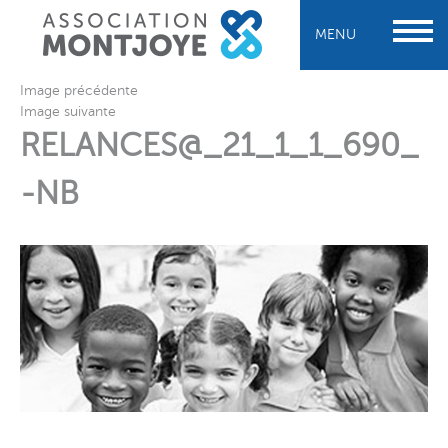
MENU
Image précédente
Image suivante
RELANCES@_21_1_1_690_
-NB