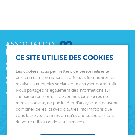
CE SITE UTILISE DES COOKIES
SIÈGE SOCIAL
ET DIRECTION GÉNÉRALE
Les cookies nous permettent de personnaliser le
contenu et les annonces, d’offrir des fonctionnalités
6 avenue Édith Cavell
06000
Nice
relatives aux médias sociaux et d’analyser notre trafic.
Tél.
04 92 00 24 50
Nous partageons également des informations sur
siege@montjoye.org
l’utilisation de notre site avec nos partenaires de
médias sociaux, de publicité et d’analyse, qui peuvent
combiner celles-ci avec d’autres informations que
vous leur avez fournies ou qu’ils ont collectées lors
Acteur de lien social
de votre utilisation de leurs services.