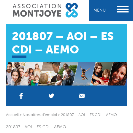
MENU
201807 – AOI – ES
CDI – AEMO
Accueil
>
Nos offres d’emploi
>
201807 – AOI – ES CDI – AEMO
201807 - AOI - ES CDI - AEMO