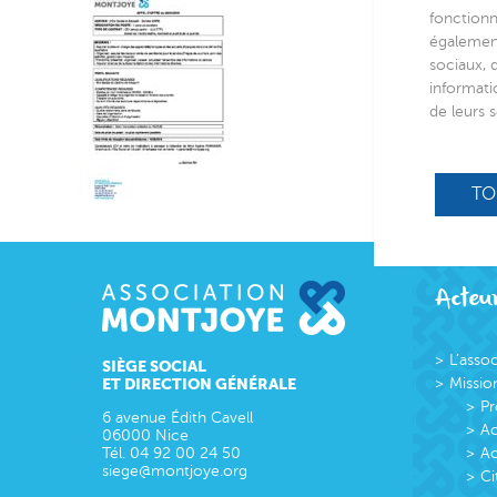
fonctionn
également
sociaux, 
informati
de leurs s
TO
Acteur
L’asso
SIÈGE SOCIAL
ET DIRECTION GÉNÉRALE
Missio
Pr
6 avenue Édith Cavell
Ac
06000
Nice
Tél.
04 92 00 24 50
Ac
siege@montjoye.org
Ci