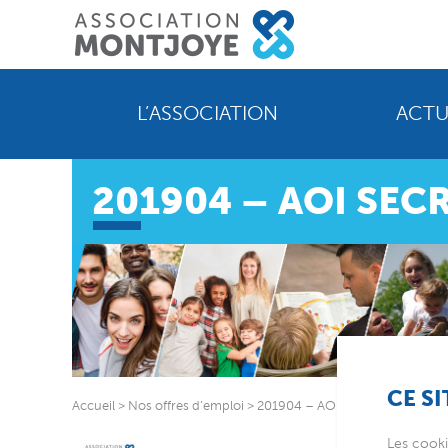
L’ASSOCIATION
ACTU
201904 – AOI SECR
CE SI
Accueil
>
Nos offres d’emploi
>
201904 – AOI Secrétaire CDI – 
Les cooki