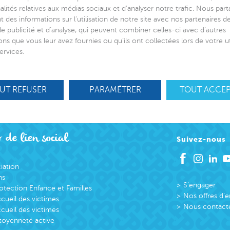
alités relatives aux médias sociaux et d’analyser notre trafic. Nous par
 des informations sur l’utilisation de notre site avec nos partenaires 
de publicité et d’analyse, qui peuvent combiner celles-ci avec d’autres
ons que vous leur avez fournies ou qu’ils ont collectées lors de votre ut
ervices.
UT REFUSER
PARAMÉTRER
TOUT ACCE
 de lien social
Suivez-nous
ciation
ns
S’engager
otection Enfance et Familles
Nos offres d’
cueil des victimes
Nous contact
cueil des victimes
toyenneté active