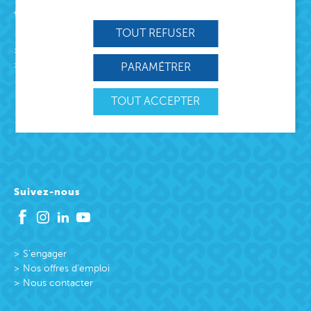
Acteur de lien social
TOUT REFUSER
L’association
Missions
PARAMÉTRER
Protection Enfance et Familles
Accueil des victimes
TOUT ACCEPTER
Accueil des victimes
Citoyenneté active
Suivez-nous
S’engager
Nos offres d’emploi
Nous contacter