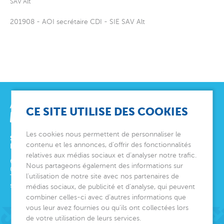
SAV Alt
201908 - AOI secrétaire CDI - SIE SAV Alt
CE SITE UTILISE DES COOKIES
Les cookies nous permettent de personnaliser le
SIÈGE SOCIAL
contenu et les annonces, d’offrir des fonctionnalités
ET DIRECTION GÉNÉRALE
relatives aux médias sociaux et d’analyser notre trafic.
6 avenue Édith Cavell
Nous partageons également des informations sur
06000
Nice
l’utilisation de notre site avec nos partenaires de
Tél.
04 92 00 24 50
siege@montjoye.org
médias sociaux, de publicité et d’analyse, qui peuvent
combiner celles-ci avec d’autres informations que
vous leur avez fournies ou qu’ils ont collectées lors
de votre utilisation de leurs services.