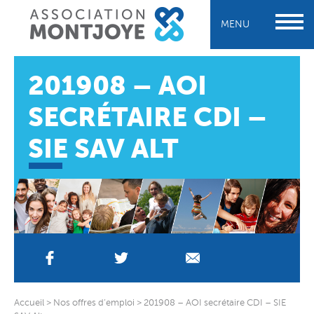
MENU
201908 – AOI
SECRÉTAIRE CDI –
SIE SAV ALT
Accueil
>
Nos offres d’emploi
>
201908 – AOI secrétaire CDI – SIE