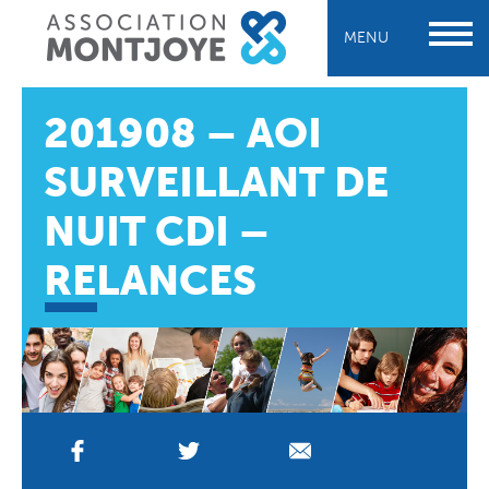
MENU
201908 – AOI
SURVEILLANT DE
NUIT CDI –
RELANCES