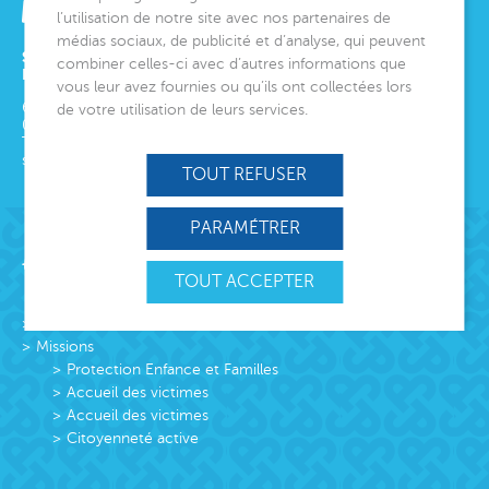
l’utilisation de notre site avec nos partenaires de
médias sociaux, de publicité et d’analyse, qui peuvent
SIÈGE SOCIAL
combiner celles-ci avec d’autres informations que
ET DIRECTION GÉNÉRALE
vous leur avez fournies ou qu’ils ont collectées lors
6 avenue Édith Cavell
de votre utilisation de leurs services.
06000
Nice
Tél.
04 92 00 24 50
siege@montjoye.org
TOUT REFUSER
PARAMÉTRER
Acteur de lien social
TOUT ACCEPTER
L’association
Missions
Protection Enfance et Familles
Accueil des victimes
Accueil des victimes
Citoyenneté active