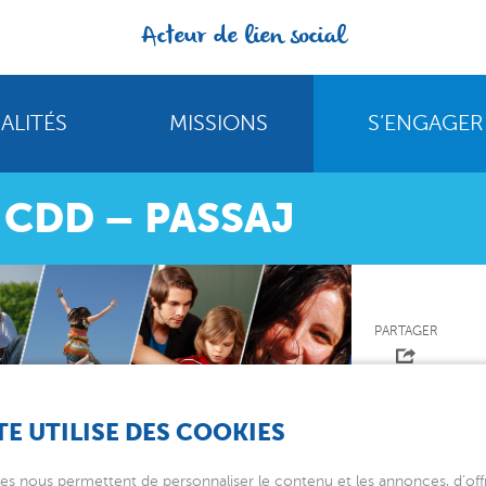
Acteur de lien social
ALITÉS
MISSIONS
S’ENGAGER
 CDD – PASSAJ
PARTAGER
TE UTILISE DES COOKIES
AJ
es nous permettent de personnaliser le contenu et les annonces, d’offr