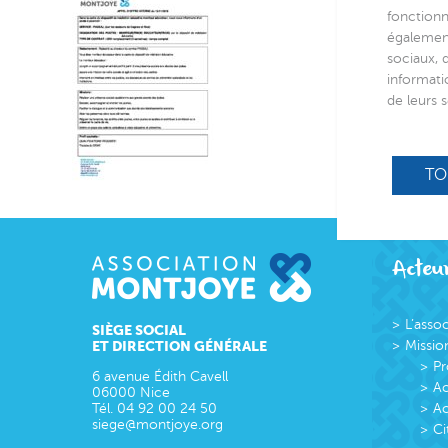
fonctionn
également
sociaux, 
informati
de leurs s
TO
Acteur
L’asso
SIÈGE SOCIAL
ET DIRECTION GÉNÉRALE
Missio
Pr
6 avenue Édith Cavell
Ac
06000
Nice
Tél.
04 92 00 24 50
Ac
siege@montjoye.org
Ci