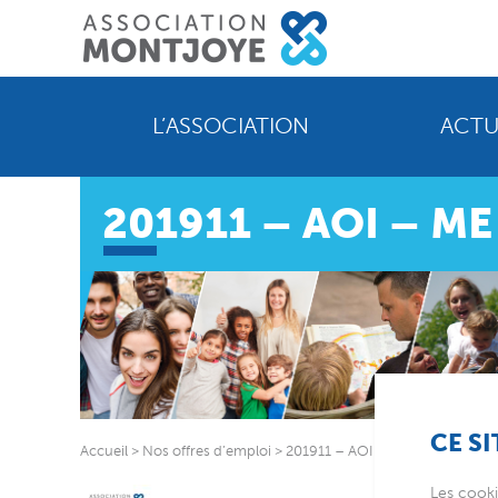
L’ASSOCIATION
ACTU
201911 – AOI – ME
CE SI
Accueil
>
Nos offres d’emploi
>
201911 – AOI – ME CDD – PASS
Les cooki