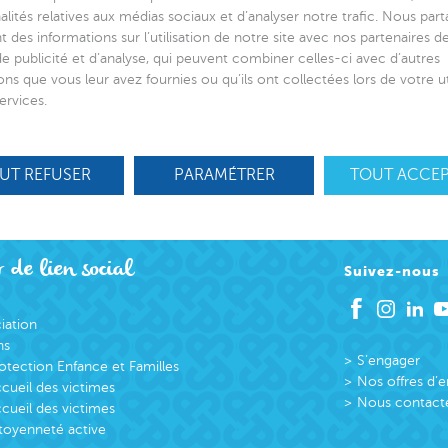
alités relatives aux médias sociaux et d’analyser notre trafic. Nous par
 des informations sur l’utilisation de notre site avec nos partenaires 
de publicité et d’analyse, qui peuvent combiner celles-ci avec d’autres
ons que vous leur avez fournies ou qu’ils ont collectées lors de votre ut
ervices.
UT REFUSER
PARAMÉTRER
TOUT ACCE
 de lien social
Suivez-nous
ciation
ns
S’engager
otection Enfance et Familles
Nos offres d’
cueil des victimes
Nous contact
cueil des victimes
toyenneté active