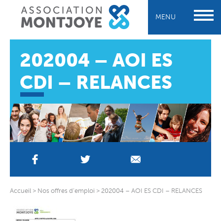
MENU
202004 – AOI ES
CDI – RELANCES
Accueil
>
Nos offres d’emploi
>
202004 – AOI ES CDI – RELANCES