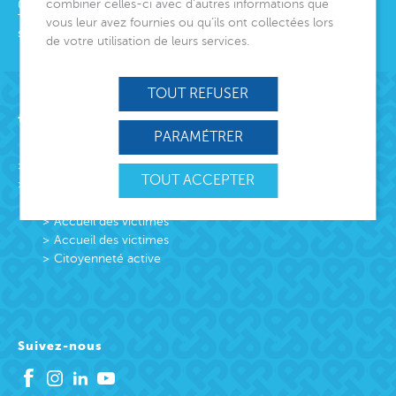
combiner celles-ci avec d’autres informations que
06000
Nice
Tél.
04 92 00 24 50
vous leur avez fournies ou qu’ils ont collectées lors
siege@montjoye.org
de votre utilisation de leurs services.
TOUT REFUSER
Acteur de lien social
PARAMÉTRER
L’association
TOUT ACCEPTER
Missions
Protection Enfance et Familles
Accueil des victimes
Accueil des victimes
Citoyenneté active
Suivez-nous