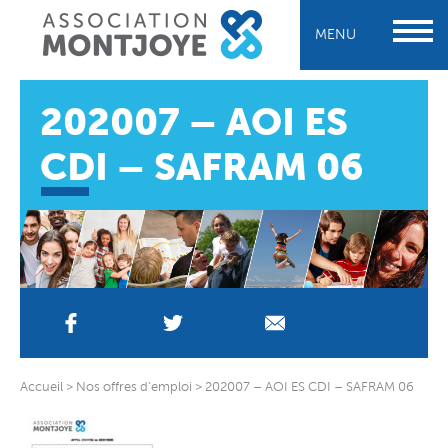
MENU
202007 – AOI ES
CDI – SAFRAM 06
Accueil
>
Nos offres d’emploi
>
202007 – AOI ES CDI – SAFRAM 06