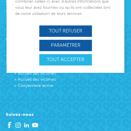
combiner celles-ci avec d’autres informations que
06000
Nice
Tél.
04 92 00 24 50
vous leur avez fournies ou qu’ils ont collectées lors
siege@montjoye.org
de votre utilisation de leurs services.
TOUT REFUSER
Acteur de lien social
PARAMÉTRER
L’association
TOUT ACCEPTER
Missions
Protection Enfance et Familles
Accueil des victimes
Accueil des victimes
Citoyenneté active
Suivez-nous