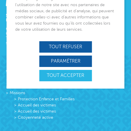
l’utilisation de notre site avec nos partenaires de
médias sociaux, de publicité et d’analyse, qui peuvent
SIÈGE SOCIAL
combiner celles-ci avec d’autres informations que
ET DIRECTION GÉNÉRALE
vous leur avez fournies ou qu’ils ont collectées lors
6 avenue Édith Cavell
de votre utilisation de leurs services.
06000
Nice
Tél.
04 92 00 24 50
siege@montjoye.org
TOUT REFUSER
PARAMÉTRER
Acteur de lien social
TOUT ACCEPTER
L’association
Missions
Protection Enfance et Familles
Accueil des victimes
Accueil des victimes
Citoyenneté active