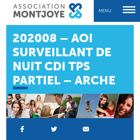
MENU
202008 – AOI
SURVEILLANT DE
NUIT CDI TPS
PARTIEL – ARCHE