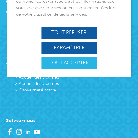
combiner celles-ci avec d’autres informations que
06000
Nice
Tél.
04 92 00 24 50
vous leur avez fournies ou qu’ils ont collectées lors
siege@montjoye.org
de votre utilisation de leurs services.
TOUT REFUSER
Acteur de lien social
PARAMÉTRER
L’association
TOUT ACCEPTER
Missions
Protection Enfance et Familles
Accueil des victimes
Accueil des victimes
Citoyenneté active
Suivez-nous