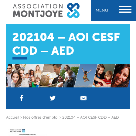
MENU
202104 – AOI CESF
CDD – AED
Accueil
>
Nos offres d’emploi
>
202104 – AOI CESF CDD – AED