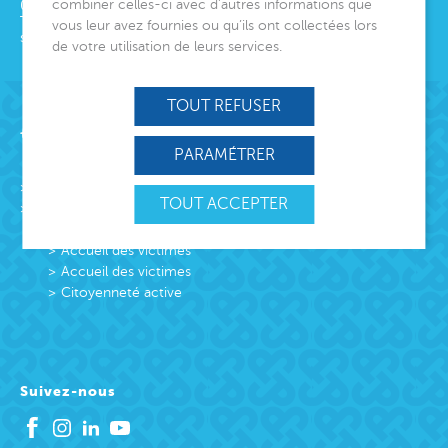
combiner celles-ci avec d’autres informations que
06000
Nice
Tél.
04 92 00 24 50
vous leur avez fournies ou qu’ils ont collectées lors
siege@montjoye.org
de votre utilisation de leurs services.
TOUT REFUSER
Acteur de lien social
PARAMÉTRER
L’association
TOUT ACCEPTER
Missions
Protection Enfance et Familles
Accueil des victimes
Accueil des victimes
Citoyenneté active
Suivez-nous