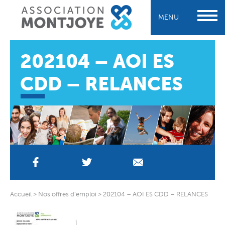
MENU
202104 – AOI ES
CDD – RELANCES
Accueil
>
Nos offres d’emploi
>
202104 – AOI ES CDD – RELANCES