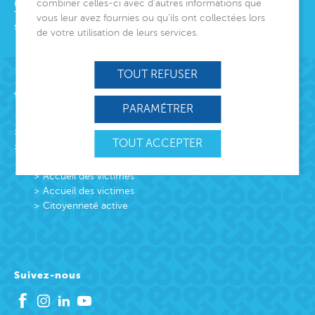
combiner celles-ci avec d’autres informations que
06000
Nice
Tél.
04 92 00 24 50
vous leur avez fournies ou qu’ils ont collectées lors
siege@montjoye.org
de votre utilisation de leurs services.
TOUT REFUSER
Acteur de lien social
PARAMÉTRER
L’association
TOUT ACCEPTER
Missions
Protection Enfance et Familles
Accueil des victimes
Accueil des victimes
Citoyenneté active
Suivez-nous