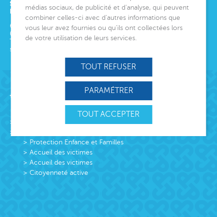
SIÈGE SOCIAL
médias sociaux, de publicité et d’analyse, qui peuvent
ET DIRECTION GÉNÉRALE
combiner celles-ci avec d’autres informations que
6 avenue Édith Cavell
vous leur avez fournies ou qu’ils ont collectées lors
06000
Nice
de votre utilisation de leurs services.
Tél.
04 92 00 24 50
siege@montjoye.org
TOUT REFUSER
PARAMÉTRER
Acteur de lien social
TOUT ACCEPTER
L’association
Missions
Protection Enfance et Familles
Accueil des victimes
Accueil des victimes
Citoyenneté active