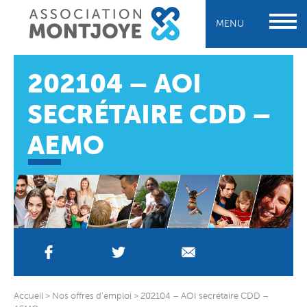
MENU
202104 – AOI
SECRÉTAIRE CDD –
AEMO
Accueil
>
Nos offres d’emploi
>
202104 – AOI secrétaire CDD –