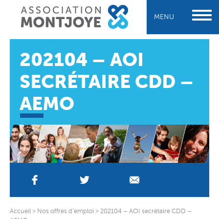
MENU
202104 – AOI
SECRÉTAIRE CDD –
AEMO
Accueil
>
Nos offres d’emploi
>
202104 – AOI secrétaire CDD –