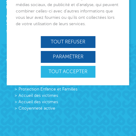
SIÈGE SOCIAL
médias sociaux, de publicité et d’analyse, qui peuvent
ET DIRECTION GÉNÉRALE
combiner celles-ci avec d’autres informations que
6 avenue Édith Cavell
vous leur avez fournies ou qu’ils ont collectées lors
06000
Nice
de votre utilisation de leurs services.
Tél.
04 92 00 24 50
siege@montjoye.org
TOUT REFUSER
PARAMÉTRER
Acteur de lien social
TOUT ACCEPTER
L’association
Missions
Protection Enfance et Familles
Accueil des victimes
Accueil des victimes
Citoyenneté active