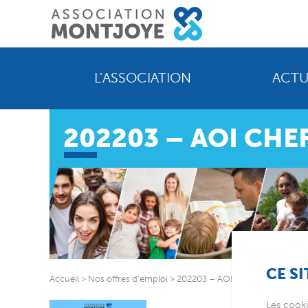
L’ASSOCIATION
ACTU
202203 – AOI CHE
CE SI
Accueil
>
Nos offres d’emploi
>
202203 – AOI Chef comptable 
Les cooki