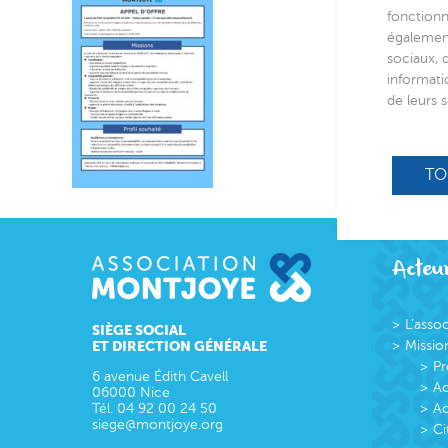
fonctionn
également
sociaux, 
informati
de leurs s
TO
Acteur
L’asso
SIÈGE SOCIAL
ET DIRECTION GÉNÉRALE
Missio
Pr
6 avenue Édith Cavell
Ac
06000
Nice
Tél.
04 92 00 24 50
Ac
siege@montjoye.org
Ci