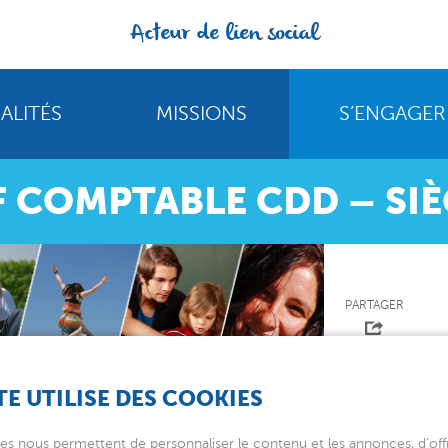
Acteur de lien social
ALITÉS
MISSIONS
S’ENGAGER
F COMPTABLE CDD – SI
PARTAGER
TE UTILISE DES COOKIES
CDD – Siège
es nous permettent de personnaliser le contenu et les annonces, d’offr