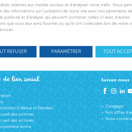
alités relatives aux médias sociaux et d’analyser notre trafic. Nous par
 des informations sur l’utilisation de notre site avec nos partenaires 
de publicité et d’analyse, qui peuvent combiner celles-ci avec d’autres
ons que vous leur avez fournies ou qu’ils ont collectées lors de votre ut
ervices.
UT REFUSER
PARAMÉTRER
TOUT ACCE
 de lien social
Suivez-nous
ciation
ns
S’engager
otection Enfance et Familles
Nos offres d’
cueil des victimes
Nous contact
cueil des victimes
toyenneté active