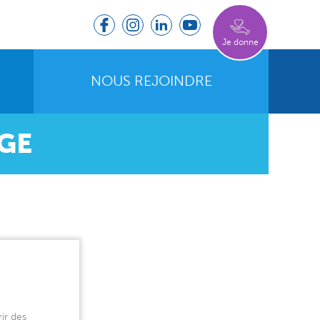
Je donne
NOUS REJOINDRE
ÈGE
ir des