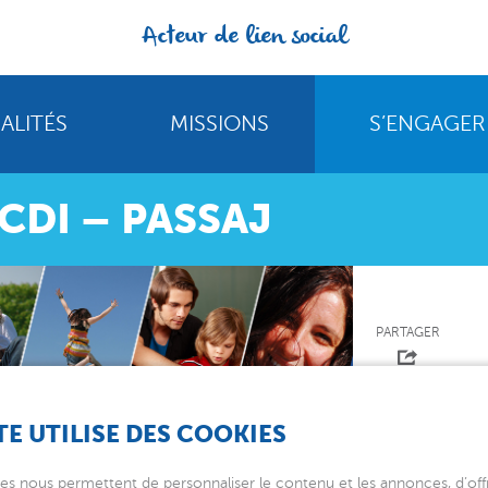
Acteur de lien social
ALITÉS
MISSIONS
S’ENGAGER
 CDI – PASSAJ
PARTAGER
TE UTILISE DES COOKIES
J
es nous permettent de personnaliser le contenu et les annonces, d’offr