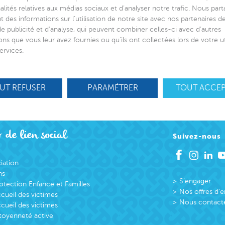
alités relatives aux médias sociaux et d’analyser notre trafic. Nous par
 des informations sur l’utilisation de notre site avec nos partenaires 
de publicité et d’analyse, qui peuvent combiner celles-ci avec d’autres
ons que vous leur avez fournies ou qu’ils ont collectées lors de votre ut
ervices.
UT REFUSER
PARAMÉTRER
TOUT ACCE
 de lien social
Suivez-nous
ciation
ns
S’engager
otection Enfance et Familles
Nos offres d’
cueil des victimes
Nous contact
cueil des victimes
toyenneté active