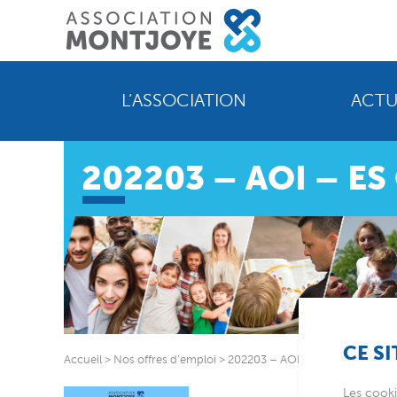
L’ASSOCIATION
ACTU
202203 – AOI – ES
CE SI
Accueil
>
Nos offres d’emploi
>
202203 – AOI – ES CDI – PASSA
Les cooki