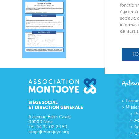
fonctionn
également
sociaux, 
informati
de leurs s
TO
Acteur
L’asso
SIÈGE SOCIAL
ET DIRECTION GÉNÉRALE
Missio
Pr
6 avenue Édith Cavell
Ac
06000
Nice
Tél.
04 92 00 24 50
Ac
siege@montjoye.org
Ci