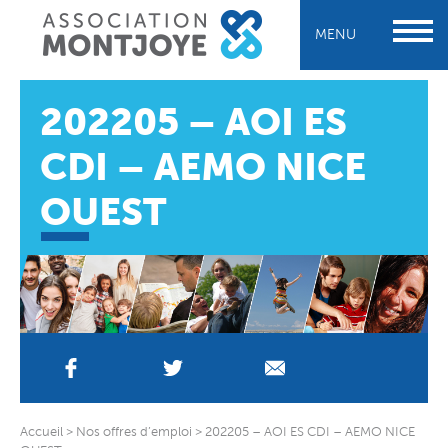
MENU
202205 – AOI ES
CDI – AEMO NICE
OUEST
Accueil
>
Nos offres d’emploi
>
202205 – AOI ES CDI – AEMO NICE