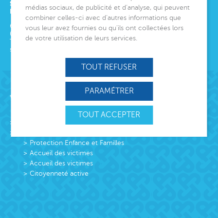
SIÈGE SOCIAL
médias sociaux, de publicité et d’analyse, qui peuvent
ET DIRECTION GÉNÉRALE
combiner celles-ci avec d’autres informations que
6 avenue Édith Cavell
vous leur avez fournies ou qu’ils ont collectées lors
06000
Nice
de votre utilisation de leurs services.
Tél.
04 92 00 24 50
siege@montjoye.org
TOUT REFUSER
PARAMÉTRER
Acteur de lien social
TOUT ACCEPTER
L’association
Missions
Protection Enfance et Familles
Accueil des victimes
Accueil des victimes
Citoyenneté active