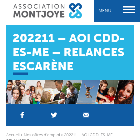
MENU
202211 – AOI CDD-
ES-ME – RELANCES
ESCARÈNE
Accueil
>
Nos offres d’emploi
>
202211 – AOI CDD-ES-ME –