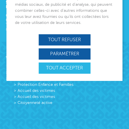
SIÈGE SOCIAL
médias sociaux, de publicité et d’analyse, qui peuvent
ET DIRECTION GÉNÉRALE
combiner celles-ci avec d’autres informations que
6 avenue Édith Cavell
vous leur avez fournies ou qu’ils ont collectées lors
06000
Nice
de votre utilisation de leurs services.
Tél.
04 92 00 24 50
siege@montjoye.org
TOUT REFUSER
PARAMÉTRER
Acteur de lien social
TOUT ACCEPTER
L’association
Missions
Protection Enfance et Familles
Accueil des victimes
Accueil des victimes
Citoyenneté active