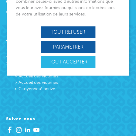
combiner celles-ci avec d’autres informations que
06000
Nice
Tél.
04 92 00 24 50
vous leur avez fournies ou qu’ils ont collectées lors
siege@montjoye.org
de votre utilisation de leurs services.
TOUT REFUSER
Acteur de lien social
PARAMÉTRER
L’association
TOUT ACCEPTER
Missions
Protection Enfance et Familles
Accueil des victimes
Accueil des victimes
Citoyenneté active
Suivez-nous