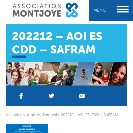
MENU
202212 – AOI ES
CDD – SAFRAM
Accueil
>
Nos offres d’emploi
>
202212 – AOI ES CDD – SAFRAM