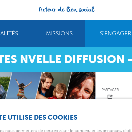
Acteur de lien social
ALITÉS
MISSIONS
S’ENGAGER
STES NVELLE DIFFUSION
PARTAGER
TE UTILISE DES COOKIES
fusion – AEMO
es nous permettent de personnaliser le contenu et les annonces, d’offr