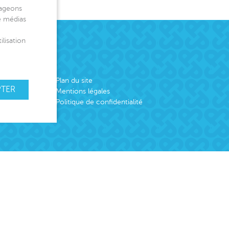
tageons
de médias
ilisation
Plan du site
PTER
Mentions légales
Politique de confidentialité
emploi
er