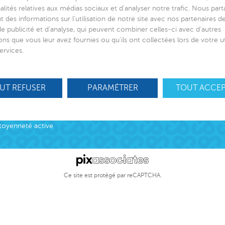
alités relatives aux médias sociaux et d’analyser notre trafic. Nous par
 des informations sur l’utilisation de notre site avec nos partenaires 
de publicité et d’analyse, qui peuvent combiner celles-ci avec d’autres
ons que vous leur avez fournies ou qu’ils ont collectées lors de votre ut
 de lien social
Suivez-nous
ervices.
ciation
ns
UT REFUSER
PARAMÉTRER
TOUT ACCE
S’engager
otection Enfance et Familles
Nos offres d’
cueil des victimes
Nous contact
cueil des victimes
toyenneté active
Ce site est protégé par reCAPTCHA.