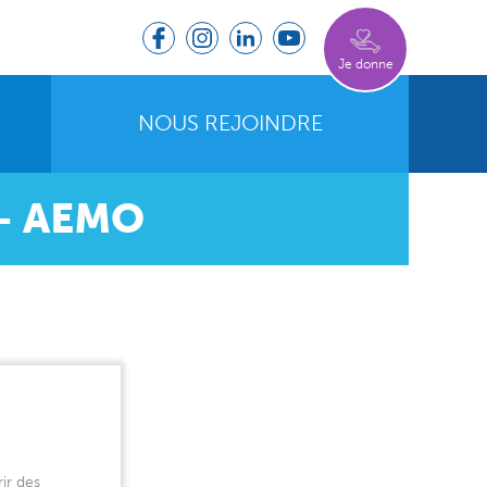
Je donne
NOUS REJOINDRE
 – AEMO
ir des