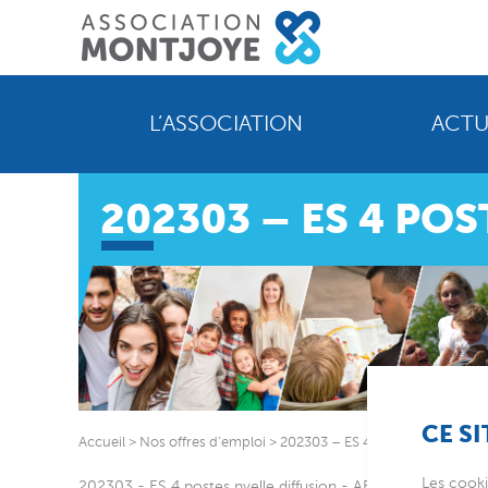
L’ASSOCIATION
ACTU
202303 – ES 4 PO
CE SI
Accueil
>
Nos offres d’emploi
>
202303 – ES 4 postes nvelle dif
Les cooki
202303 - ES 4 postes nvelle diffusion - AEMO