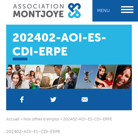
MENU
202402-AOI-ES-
CDI-ERPE
Accueil
>
Nos offres d’emploi
>
202402-AOI-ES-CDI-ERPE
202402-AOI-ES-CDI-ERPE