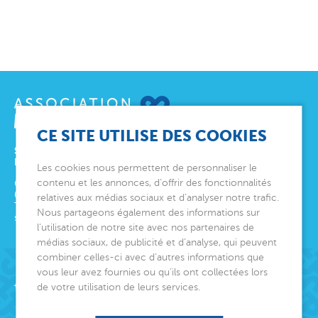
CE SITE UTILISE DES COOKIES
SIÈGE SOCIAL
ET DIRECTION GÉNÉRALE
Les cookies nous permettent de personnaliser le
contenu et les annonces, d’offrir des fonctionnalités
6 avenue Édith Cavell
06000
Nice
relatives aux médias sociaux et d’analyser notre trafic.
Tél.
04 92 00 24 50
Nous partageons également des informations sur
siege@montjoye.org
l’utilisation de notre site avec nos partenaires de
médias sociaux, de publicité et d’analyse, qui peuvent
combiner celles-ci avec d’autres informations que
vous leur avez fournies ou qu’ils ont collectées lors
Acteur de lien social
de votre utilisation de leurs services.