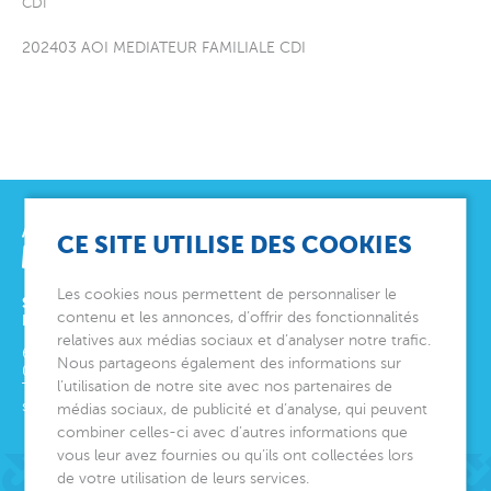
CDI
202403 AOI MEDIATEUR FAMILIALE CDI
CE SITE UTILISE DES COOKIES
Les cookies nous permettent de personnaliser le
SIÈGE SOCIAL
contenu et les annonces, d’offrir des fonctionnalités
ET DIRECTION GÉNÉRALE
relatives aux médias sociaux et d’analyser notre trafic.
6 avenue Édith Cavell
Nous partageons également des informations sur
06000
Nice
l’utilisation de notre site avec nos partenaires de
Tél.
04 92 00 24 50
siege@montjoye.org
médias sociaux, de publicité et d’analyse, qui peuvent
combiner celles-ci avec d’autres informations que
vous leur avez fournies ou qu’ils ont collectées lors
de votre utilisation de leurs services.