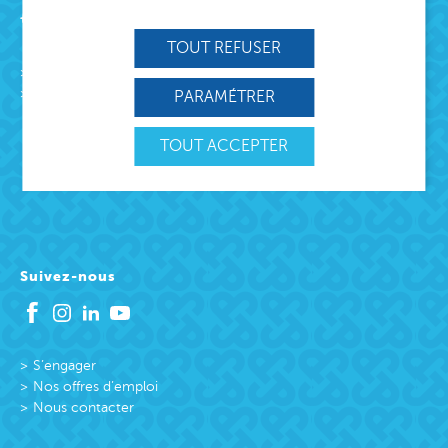
Acteur de lien social
TOUT REFUSER
L’association
Missions
PARAMÉTRER
Protection Enfance et Familles
Accueil des victimes
TOUT ACCEPTER
Accueil des victimes
Citoyenneté active
Suivez-nous
S’engager
Nos offres d’emploi
Nous contacter