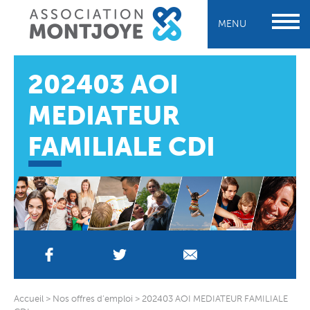
MENU
202403 AOI
MEDIATEUR
FAMILIALE CDI
Accueil
>
Nos offres d’emploi
>
202403 AOI MEDIATEUR FAMILIALE