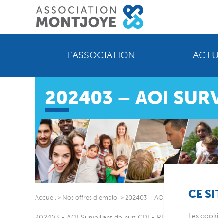
L’ASSOCIATION
ACTU
202403 – AOI SUR
CE SI
Accueil
>
Nos offres d’emploi
>
202403 – AOI Surveillant de nu
Les cooki
202403 - AOI Surveillant de nuit CDI - RELANCES