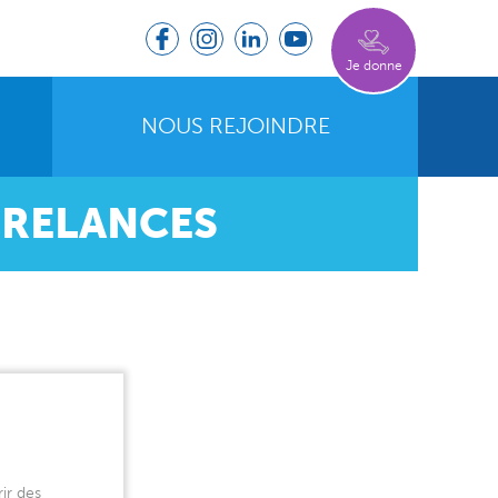
Je donne
NOUS REJOINDRE
– RELANCES
ir des