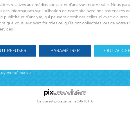
alités relatives aux médias sociaux et d’analyser notre trafic. Nous par
 des informations sur l’utilisation de notre site avec nos partenaires 
de publicité et d’analyse, qui peuvent combiner celles-ci avec d’autres
ons que vous leur avez fournies ou qu’ils ont collectées lors de votre ut
 de lien social
Suivez-nous
ervices.
ciation
ns
UT REFUSER
PARAMÉTRER
TOUT ACCE
S’engager
otection Enfance et Familles
Nos offres d’
cueil des victimes
Nous contact
cueil des victimes
toyenneté active
Ce site est protégé par reCAPTCHA.