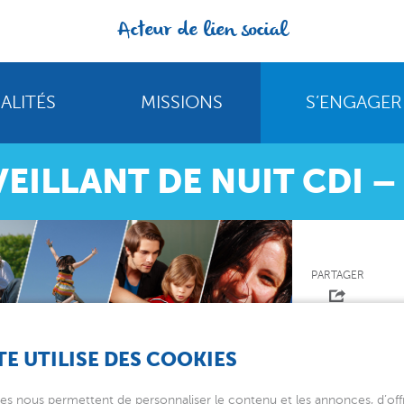
Acteur de lien social
ALITÉS
MISSIONS
S’ENGAGER
VEILLANT DE NUIT CDI 
PARTAGER
TE UTILISE DES COOKIES
it CDI – RELANCES
es nous permettent de personnaliser le contenu et les annonces, d’offr