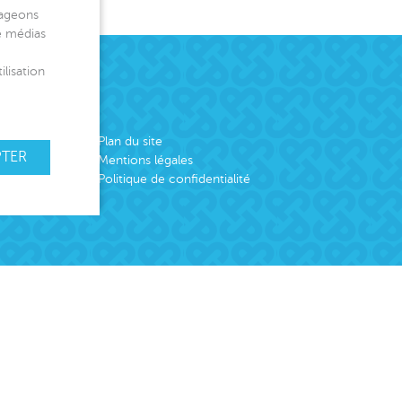
tageons
de médias
ilisation
Plan du site
PTER
Mentions légales
Politique de confidentialité
emploi
er