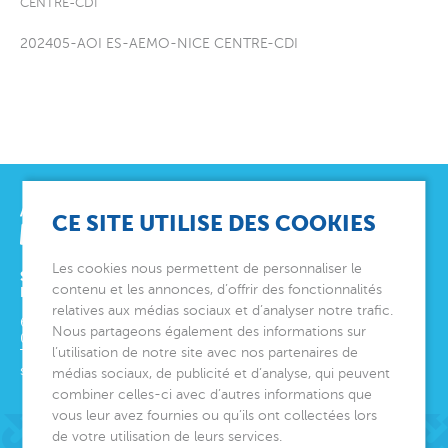
CENTRE-CDI
202405-AOI ES-AEMO-NICE CENTRE-CDI
CE SITE UTILISE DES COOKIES
Les cookies nous permettent de personnaliser le
SIÈGE SOCIAL
contenu et les annonces, d’offrir des fonctionnalités
ET DIRECTION GÉNÉRALE
relatives aux médias sociaux et d’analyser notre trafic.
6 avenue Édith Cavell
Nous partageons également des informations sur
06000
Nice
l’utilisation de notre site avec nos partenaires de
Tél.
04 92 00 24 50
siege@montjoye.org
médias sociaux, de publicité et d’analyse, qui peuvent
combiner celles-ci avec d’autres informations que
vous leur avez fournies ou qu’ils ont collectées lors
de votre utilisation de leurs services.