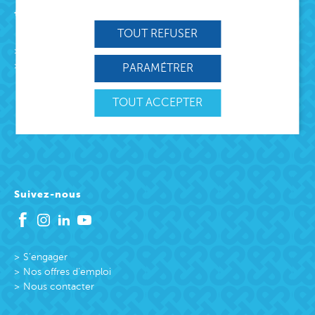
Acteur de lien social
TOUT REFUSER
L’association
Missions
PARAMÉTRER
Protection Enfance et Familles
Accueil des victimes
TOUT ACCEPTER
Accueil des victimes
Citoyenneté active
Suivez-nous
S’engager
Nos offres d’emploi
Nous contacter