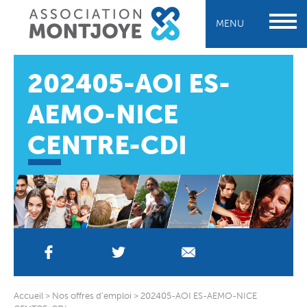
MENU
202405-AOI ES-
AEMO-NICE
CENTRE-CDI
Accueil
>
Nos offres d’emploi
>
202405-AOI ES-AEMO-NICE