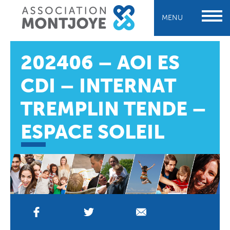
MENU
202406 – AOI ES
CDI – INTERNAT
TREMPLIN TENDE –
ESPACE SOLEIL