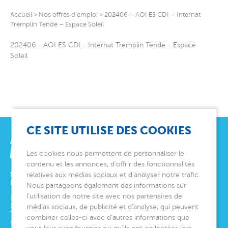
Accueil
>
Nos offres d’emploi
>
202406 – AOI ES CDI – Internat
Tremplin Tende – Espace Soleil
202406 - AOI ES CDI - Internat Tremplin Tende - Espace
Soleil
CE SITE UTILISE DES COOKIES
Les cookies nous permettent de personnaliser le
contenu et les annonces, d’offrir des fonctionnalités
SIÈGE SOCIAL
relatives aux médias sociaux et d’analyser notre trafic.
ET DIRECTION GÉNÉRALE
Nous partageons également des informations sur
l’utilisation de notre site avec nos partenaires de
6 avenue Édith Cavell
06000
Nice
médias sociaux, de publicité et d’analyse, qui peuvent
Tél.
04 92 00 24 50
combiner celles-ci avec d’autres informations que
siege@montjoye.org