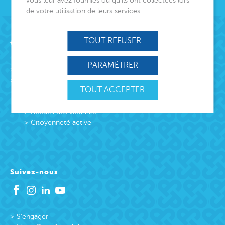
vous leur avez fournies ou qu’ils ont collectées lors
de votre utilisation de leurs services.
Acteur de lien social
TOUT REFUSER
PARAMÉTRER
L’association
Missions
TOUT ACCEPTER
Protection Enfance et Familles
Accueil des victimes
Accueil des victimes
Citoyenneté active
Suivez-nous
S’engager