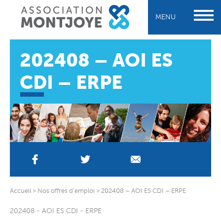
MENU
202408 – AOI ES
CDI – ERPE
Accueil
>
Nos offres d’emploi
>
202408 – AOI ES CDI – ERPE
202408 - AOI ES CDI - ERPE