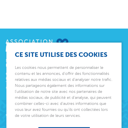
CE SITE UTILISE DES COOKIES
SIÈGE SOCIAL
ET DIRECTION GÉNÉRALE
Les cookies nous permettent de personnaliser le
contenu et les annonces, d’offrir des fonctionnalités
6 avenue Édith Cavell
06000
Nice
relatives aux médias sociaux et d’analyser notre trafic.
Tél.
04 92 00 24 50
Nous partageons également des informations sur
siege@montjoye.org
l’utilisation de notre site avec nos partenaires de
médias sociaux, de publicité et d’analyse, qui peuvent
combiner celles-ci avec d’autres informations que
vous leur avez fournies ou qu’ils ont collectées lors
Acteur de lien social
de votre utilisation de leurs services.