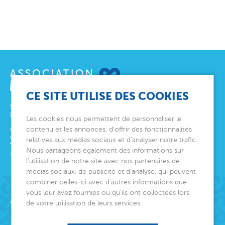
CE SITE UTILISE DES COOKIES
SIÈGE SOCIAL
ET DIRECTION GÉNÉRALE
Les cookies nous permettent de personnaliser le
contenu et les annonces, d’offrir des fonctionnalités
6 avenue Édith Cavell
06000
Nice
relatives aux médias sociaux et d’analyser notre trafic.
Tél.
04 92 00 24 50
Nous partageons également des informations sur
siege@montjoye.org
l’utilisation de notre site avec nos partenaires de
médias sociaux, de publicité et d’analyse, qui peuvent
combiner celles-ci avec d’autres informations que
vous leur avez fournies ou qu’ils ont collectées lors
Acteur de lien social
de votre utilisation de leurs services.