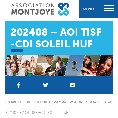
MENU
202408 – AOI TISF
-CDI SOLEIL HUF
Accueil
>
Nos offres d’emploi
>
202408 – AOI TISF -CDI SOLEIL HUF
202408 - AOI TISF -CDI SOLEIL HUF