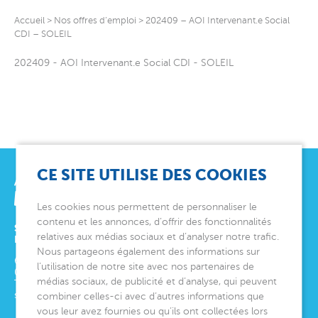
Accueil
>
Nos offres d’emploi
>
202409 – AOI Intervenant.e Social
CDI – SOLEIL
202409 - AOI Intervenant.e Social CDI - SOLEIL
CE SITE UTILISE DES COOKIES
Les cookies nous permettent de personnaliser le
contenu et les annonces, d’offrir des fonctionnalités
SIÈGE SOCIAL
relatives aux médias sociaux et d’analyser notre trafic.
ET DIRECTION GÉNÉRALE
Nous partageons également des informations sur
6 avenue Édith Cavell
l’utilisation de notre site avec nos partenaires de
06000
Nice
médias sociaux, de publicité et d’analyse, qui peuvent
Tél.
04 92 00 24 50
siege@montjoye.org
combiner celles-ci avec d’autres informations que
vous leur avez fournies ou qu’ils ont collectées lors