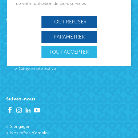
de votre utilisation de leurs services.
Acteur de lien social
TOUT REFUSER
L’association
PARAMÉTRER
Missions
Protection Enfance et Familles
TOUT ACCEPTER
Accueil des victimes
Accueil des victimes
Citoyenneté active
Suivez-nous
S’engager
Nos offres d’emploi