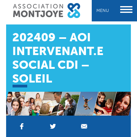
MENU
202409 – AOI
INTERVENANT.E
SOCIAL CDI –
SOLEIL