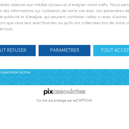
alités relatives aux médias sociaux et d’analyser notre trafic. Nous par
 des informations sur l’utilisation de notre site avec nos partenaires 
de publicité et d’analyse, qui peuvent combiner celles-ci avec d’autres
ons que vous leur avez fournies ou qu’ils ont collectées lors de votre ut
 de lien social
Suivez-nous
ervices.
ciation
ns
UT REFUSER
PARAMÉTRER
TOUT ACCE
S’engager
otection Enfance et Familles
Nos offres d’
cueil des victimes
Nous contact
cueil des victimes
toyenneté active
Ce site est protégé par reCAPTCHA.