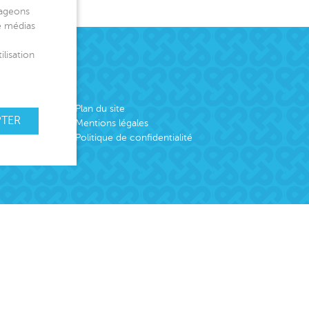
tageons
de médias
ilisation
Plan du site
PTER
Mentions légales
Politique de confidentialité
emploi
er