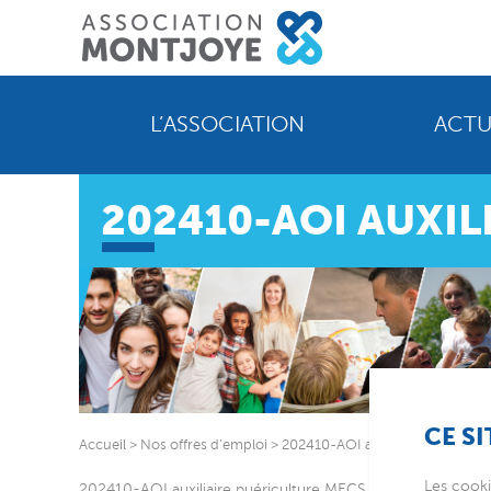
L’ASSOCIATION
ACTU
202410-AOI AUXIL
CE SI
Accueil
>
Nos offres d’emploi
>
202410-AOI auxiliaire puéricult
Les cooki
202410-AOI auxiliaire puériculture MECS Les Acacias