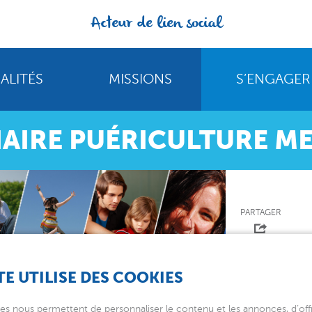
Acteur de lien social
ALITÉS
MISSIONS
S’ENGAGER
IAIRE PUÉRICULTURE ME
PARTAGER
TE UTILISE DES COOKIES
ure MECS Les Acacias
es nous permettent de personnaliser le contenu et les annonces, d’offr