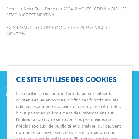
Accueil
>
Nos offres d’emploi
>
202412-AOI ES- CDD 9 MOIS – ES –
AEMO NICE EST MENTON
202412-AOI ES- CDD 9 MOIS - ES - AEMO NICE EST
MENTON
CE SITE UTILISE DES COOKIES
Les cookies nous permettent de personnaliser le
contenu et les annonces, d’offrir des fonctionnalités
SIÈGE SOCIAL
relatives aux médias sociaux et d’analyser notre trafic.
ET DIRECTION GÉNÉRALE
Nous partageons également des informations sur
l’utilisation de notre site avec nos partenaires de
6 avenue Édith Cavell
06000
Nice
médias sociaux, de publicité et d’analyse, qui peuvent
Tél.
04 92 00 24 50
combiner celles-ci avec d’autres informations que
siege@montjoye.org