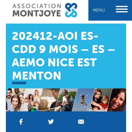
MENU
202412-AOI ES-
CDD 9 MOIS – ES –
AEMO NICE EST
MENTON