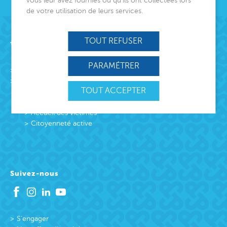
vous leur avez fournies ou qu’ils ont collectées lors
de votre utilisation de leurs services.
Acteur de lien social
TOUT REFUSER
PARAMÉTRER
L’association
Missions
TOUT ACCEPTER
Protection Enfance et Familles
Accueil des victimes
Accueil des victimes
Citoyenneté active
Suivez-nous
S’engager