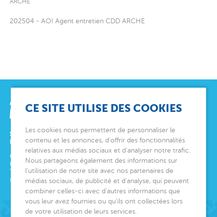
ARCHE
202504 - AOI Agent entretien CDD ARCHE
CE SITE UTILISE DES COOKIES
Les cookies nous permettent de personnaliser le
SIÈGE SOCIAL
contenu et les annonces, d’offrir des fonctionnalités
ET DIRECTION GÉNÉRALE
relatives aux médias sociaux et d’analyser notre trafic.
6 avenue Édith Cavell
Nous partageons également des informations sur
06000
Nice
l’utilisation de notre site avec nos partenaires de
Tél.
04 92 00 24 50
siege@montjoye.org
médias sociaux, de publicité et d’analyse, qui peuvent
combiner celles-ci avec d’autres informations que
vous leur avez fournies ou qu’ils ont collectées lors
de votre utilisation de leurs services.