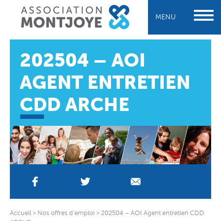
MENU
202504 – AOI
AGENT ENTRETIEN
CDD ARCHE
Accueil
>
Nos offres d’emploi
>
202504 – AOI Agent entretien CDD