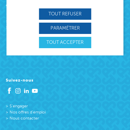
Acteur de lien social
TOUT REFUSER
L’association
Missions
PARAMÉTRER
Protection Enfance et Familles
Accueil des victimes
TOUT ACCEPTER
Accueil des victimes
Citoyenneté active
Suivez-nous
S’engager
Nos offres d’emploi
Nous contacter