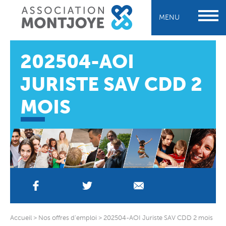
MENU
202504-AOI
JURISTE SAV CDD 2
MOIS
Accueil
>
Nos offres d’emploi
>
202504-AOI Juriste SAV CDD 2 mois