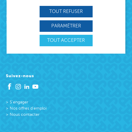
TOUT REFUSER
L’association
Missions
PARAMÉTRER
Protection Enfance et Familles
Accueil des victimes
TOUT ACCEPTER
Accueil des victimes
Citoyenneté active
Suivez-nous
S’engager
Nos offres d’emploi
Nous contacter