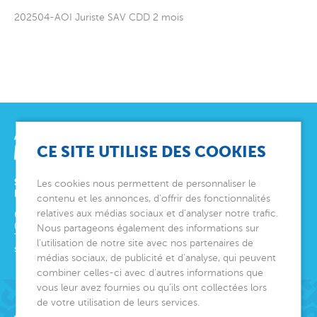
202504-AOI Juriste SAV CDD 2 mois
CE SITE UTILISE DES COOKIES
SIÈGE SOCIAL
Les cookies nous permettent de personnaliser le
ET DIRECTION GÉNÉRALE
contenu et les annonces, d’offrir des fonctionnalités
relatives aux médias sociaux et d’analyser notre trafic.
6 avenue Édith Cavell
06000
Nice
Nous partageons également des informations sur
Tél.
04 92 00 24 50
l’utilisation de notre site avec nos partenaires de
siege@montjoye.org
médias sociaux, de publicité et d’analyse, qui peuvent
combiner celles-ci avec d’autres informations que
vous leur avez fournies ou qu’ils ont collectées lors
de votre utilisation de leurs services.
Acteur de lien social