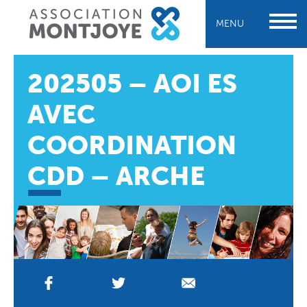
MENU
202505 – AOI ES
AVEC
COORDINATION
CDD – ARCHE