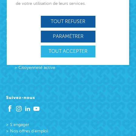
de votre utilisation de leurs services.
Acteur de lien social
TOUT REFUSER
L’association
PARAMÉTRER
Missions
Protection Enfance et Familles
TOUT ACCEPTER
Accueil des victimes
Accueil des victimes
Citoyenneté active
Suivez-nous
S’engager
Nos offres d’emploi