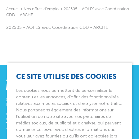
Accueil
>
Nos offres d’emploi
>
202505 – AOI ES avec Coordination
CDD – ARCHE
202505 - AOI ES avec Coordination CDD - ARCHE
CE SITE UTILISE DES COOKIES
Les cookies nous permettent de personnaliser le
contenu et les annonces, d’offrir des fonctionnalités
SIÈGE SOCIAL
relatives aux médias sociaux et d’analyser notre trafic.
ET DIRECTION GÉNÉRALE
Nous partageons également des informations sur
6 avenue Édith Cavell
l’utilisation de notre site avec nos partenaires de
06000
Nice
médias sociaux, de publicité et d’analyse, qui peuvent
Tél.
04 92 00 24 50
siege@montjoye.org
combiner celles-ci avec d’autres informations que
vous leur avez fournies ou qu’ils ont collectées lors