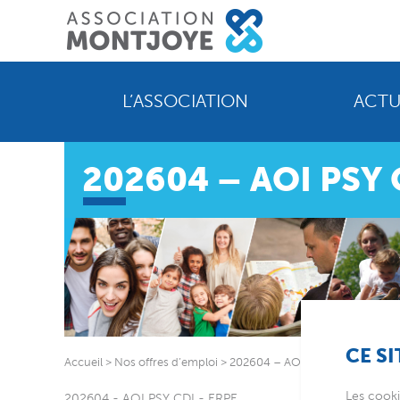
L’ASSOCIATION
ACTU
202604 – AOI PSY 
CE SI
Accueil
>
Nos offres d’emploi
>
202604 – AOI PSY CDI – ERPE
Les cooki
202604 - AOI PSY CDI - ERPE