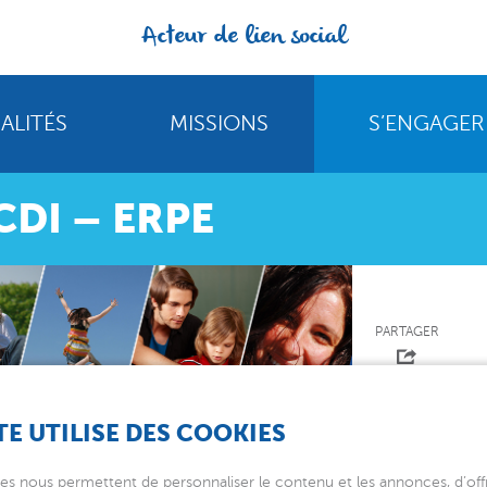
Acteur de lien social
ALITÉS
MISSIONS
S’ENGAGER
CDI – ERPE
PARTAGER
TE UTILISE DES COOKIES
es nous permettent de personnaliser le contenu et les annonces, d’offr