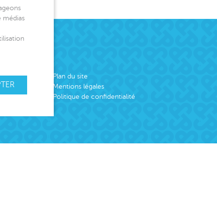
tageons
de médias
ilisation
Plan du site
PTER
Mentions légales
Politique de confidentialité
emploi
er