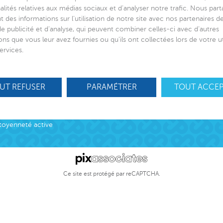
alités relatives aux médias sociaux et d’analyser notre trafic. Nous par
 des informations sur l’utilisation de notre site avec nos partenaires 
de publicité et d’analyse, qui peuvent combiner celles-ci avec d’autres
ons que vous leur avez fournies ou qu’ils ont collectées lors de votre ut
 de lien social
Suivez-nous
ervices.
ciation
ns
UT REFUSER
PARAMÉTRER
TOUT ACCE
S’engager
otection Enfance et Familles
Nos offres d’
cueil des victimes
Nous contact
cueil des victimes
toyenneté active
Ce site est protégé par reCAPTCHA.