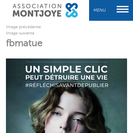
MENU
Image précédente
Image suivante
fbmatue