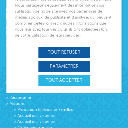
Nous partageons également des informations sur
l’utilisation de notre site avec nos partenaires de
médias sociaux, de publicité et d’analyse, qui peuvent
combiner celles-ci avec d’autres informations que
SIÈGE SOCIAL
vous leur avez fournies ou qu’ils ont collectées lors
ET DIRECTION GÉNÉRALE
de votre utilisation de leurs services.
6 avenue Édith Cavell
06000
Nice
Tél.
04 92 00 24 50
TOUT REFUSER
siege@montjoye.org
PARAMÉTRER
TOUT ACCEPTER
Acteur de lien social
L’association
Missions
Protection Enfance et Familles
Accueil des victimes
Accueil des victimes
Citoyenneté active