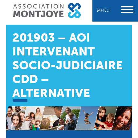
MENU
201903 – AOI
INTERVENANT
SOCIO-JUDICIAIRE
CDD –
ALTERNATIVE