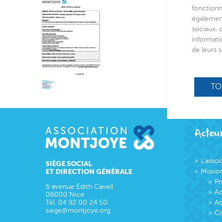
fonctionn
également
sociaux, 
informati
de leurs s
TO
Acteur
L’asso
SIÈGE SOCIAL
ET DIRECTION GÉNÉRALE
Missio
Pr
6 avenue Édith Cavell
Ac
06000
Nice
Tél.
04 92 00 24 50
Ac
siege@montjoye.org
Ci