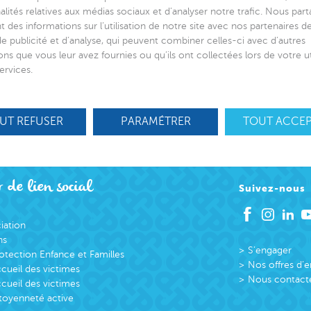
alités relatives aux médias sociaux et d’analyser notre trafic. Nous par
 des informations sur l’utilisation de notre site avec nos partenaires 
de publicité et d’analyse, qui peuvent combiner celles-ci avec d’autres
ons que vous leur avez fournies ou qu’ils ont collectées lors de votre ut
ervices.
UT REFUSER
PARAMÉTRER
TOUT ACCE
 de lien social
Suivez-nous
ciation
ns
S’engager
otection Enfance et Familles
Nos offres d’
cueil des victimes
Nous contact
cueil des victimes
toyenneté active