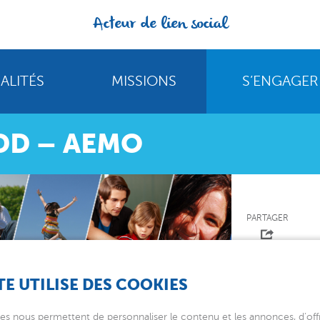
Acteur de lien social
ALITÉS
MISSIONS
S’ENGAGER
CDD – AEMO
PARTAGER
TE UTILISE DES COOKIES
es nous permettent de personnaliser le contenu et les annonces, d’offr