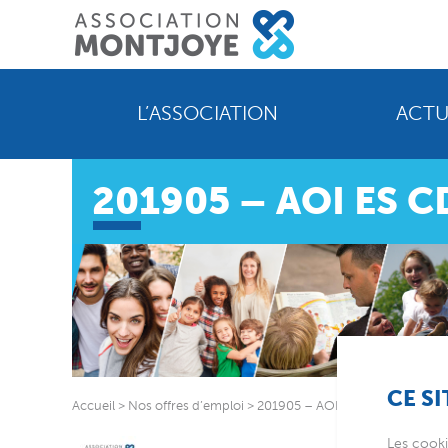
L’ASSOCIATION
ACTU
201905 – AOI ES 
CE SI
Accueil
>
Nos offres d’emploi
>
201905 – AOI ES CDD – AEMO
Les cooki