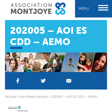
MENU
202005 – AOI ES
CDD – AEMO
Accueil
>
Nos offres d’emploi
>
202005 – AOI ES CDD – AEMO