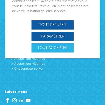
combiner celles-ci avec d’autres informations que
06000
Nice
Tél.
04 92 00 24 50
vous leur avez fournies ou qu’ils ont collectées lors
siege@montjoye.org
de votre utilisation de leurs services.
TOUT REFUSER
Acteur de lien social
PARAMÉTRER
L’association
TOUT ACCEPTER
Missions
Protection Enfance et Familles
Accueil des victimes
Accueil des victimes
Citoyenneté active
Suivez-nous