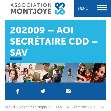
MENU
202009 – AOI
SECRÉTAIRE CDD –
SAV
Accueil
>
Nos offres d’emploi
>
202009 – AOI Secrétaire CDD – SAV