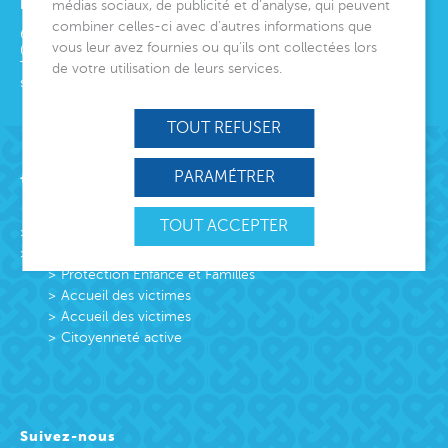
ET DIRECTION GÉNÉRALE
médias sociaux, de publicité et d’analyse, qui peuvent
combiner celles-ci avec d’autres informations que
6 avenue Édith Cavell
vous leur avez fournies ou qu’ils ont collectées lors
06000
Nice
Tél.
04 92 00 24 50
de votre utilisation de leurs services.
siege@montjoye.org
TOUT REFUSER
Acteur de lien social
PARAMÉTRER
TOUT ACCEPTER
L’association
Missions
Protection Enfance et Familles
Accueil des victimes
Accueil des victimes
Citoyenneté active
Suivez-nous