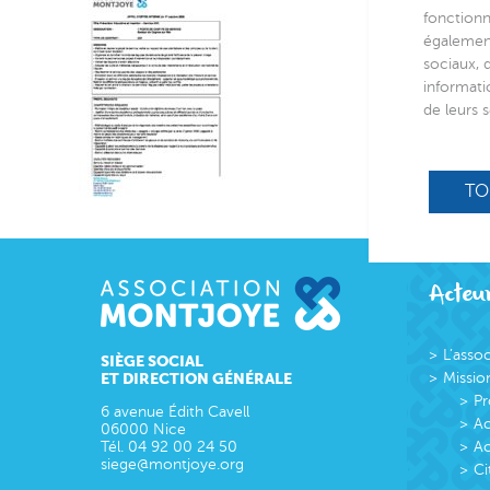
fonctionn
également
sociaux, 
informati
de leurs s
TO
Acteur
L’asso
SIÈGE SOCIAL
ET DIRECTION GÉNÉRALE
Missio
Pr
6 avenue Édith Cavell
Ac
06000
Nice
Tél.
04 92 00 24 50
Ac
siege@montjoye.org
Ci