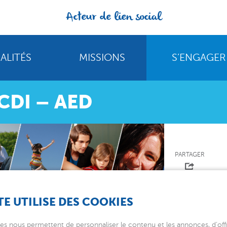
Acteur de lien social
ALITÉS
MISSIONS
S’ENGAGER
CDI – AED
PARTAGER
TE UTILISE DES COOKIES
es nous permettent de personnaliser le contenu et les annonces, d’offr