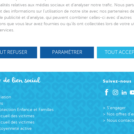
alités relatives aux médias sociaux et d’analyser notre trafic. Nous par
 des informations sur l’utilisation de notre site avec nos partenaires 
de publicité et d’analyse, qui peuvent combiner celles-ci avec d’autres
ons que vous leur avez fournies ou qu’ils ont collectées lors de votre ut
ervices.
UT REFUSER
PARAMÉTRER
TOUT ACCE
 de lien social
Suivez-nous
ciation
ns
S’engager
otection Enfance et Familles
Nos offres d’
cueil des victimes
Nous contact
cueil des victimes
toyenneté active