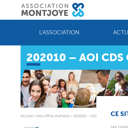
L’ASSOCIATION
ACTU
202010 – AOI CDS 
CE SI
Accueil
>
Nos offres d’emploi
>
202010 – AOI CDS CDI – AED
Les cooki