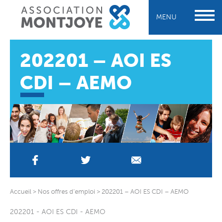
MENU
202201 – AOI ES
CDI – AEMO
Accueil
>
Nos offres d’emploi
>
202201 – AOI ES CDI – AEMO
202201 - AOI ES CDI - AEMO