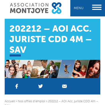
MENU
202212 – AOI ACC.
JURISTE CDD 4M –
SAV
Accueil
>
Nos offres d’emploi
>
202212 – AOI Acc. juriste CDD 4m –