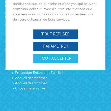
SIÈGE SOCIAL
médias sociaux, de publicité et d’analyse, qui peuvent
ET DIRECTION GÉNÉRALE
combiner celles-ci avec d’autres informations que
6 avenue Édith Cavell
vous leur avez fournies ou qu’ils ont collectées lors
06000
Nice
de votre utilisation de leurs services.
Tél.
04 92 00 24 50
siege@montjoye.org
TOUT REFUSER
PARAMÉTRER
Acteur de lien social
TOUT ACCEPTER
L’association
Missions
Protection Enfance et Familles
Accueil des victimes
Accueil des victimes
Citoyenneté active