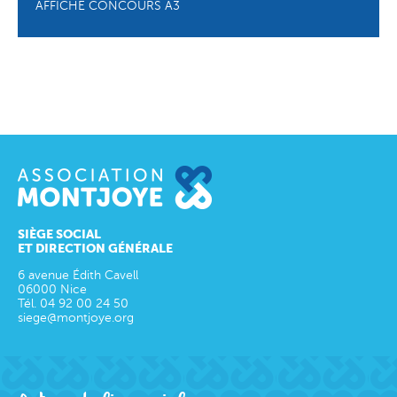
AFFICHE CONCOURS A3
SIÈGE SOCIAL
ET DIRECTION GÉNÉRALE
6 avenue Édith Cavell
06000
Nice
Tél.
04 92 00 24 50
siege@montjoye.org