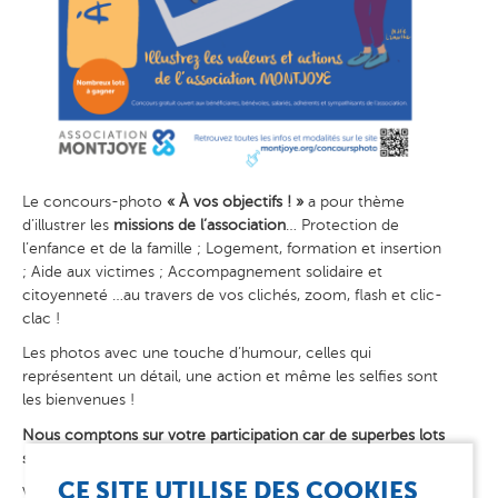
Le concours-photo
« À vos objectifs ! »
a pour thème
d’illustrer les
missions de l’association
… Protection de
l’enfance et de la famille ; Logement, formation et insertion
; Aide aux victimes ; Accompagnement solidaire et
citoyenneté …au travers de vos clichés, zoom, flash et clic-
clac !
Les photos avec une touche d’humour, celles qui
représentent un détail, une action et même les selfies sont
les bienvenues !
Nous comptons sur votre participation car de superbes lots
sont à gagner !
CE SITE UTILISE DES COOKIES
Vos photos seront mises à l’honneur dans notre futur projet